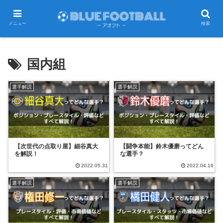
メニュー
検索
国内組
選手解説
選手解説
【次世代の点取り屋】細谷真大
【闘争本能】鈴木優磨ってどん
を解説！
な選手？
2022.05.31
2022.04.16
選手解説
選手解説