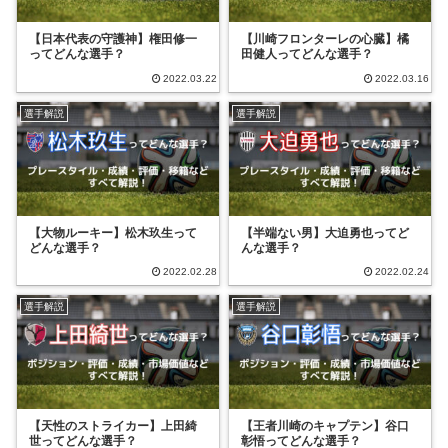
【日本代表の守護神】権田修一
【川崎フロンターレの心臓】橘
ってどんな選手？
田健人ってどんな選手？
2022.03.22
2022.03.16
選手解説
選手解説
【大物ルーキー】松木玖生って
【半端ない男】大迫勇也ってど
どんな選手？
んな選手？
2022.02.28
2022.02.24
選手解説
選手解説
【天性のストライカー】上田綺
【王者川崎のキャプテン】谷口
世ってどんな選手？
彰悟ってどんな選手？