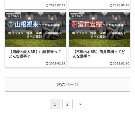
2022.02.19
2022.02.18
選手解説
選手解説
【川崎の鉄人SB】山根視来って
【不動の右SB】酒井宏樹ってど
どんな選手？
んな選手？
2022.02.18
2022.02.16
次のページ
1
2