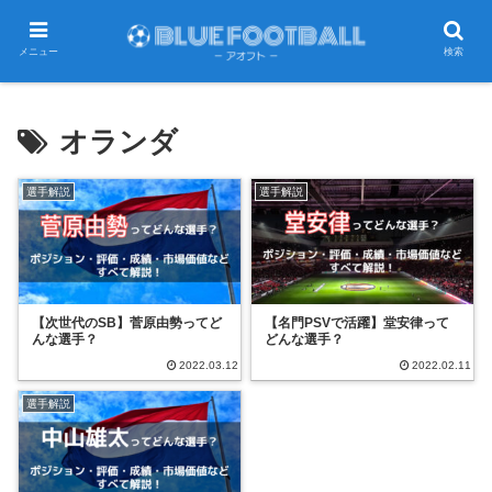
メニュー
検索
オランダ
選手解説
選手解説
【次世代のSB】菅原由勢ってど
【名門PSVで活躍】堂安律って
んな選手？
どんな選手？
2022.03.12
2022.02.11
選手解説