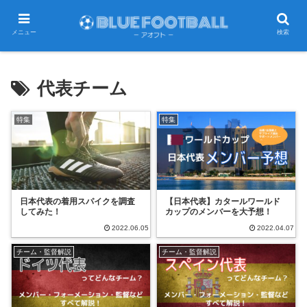
メニュー
検索
代表チーム
特集
特集
日本代表の着用スパイクを調査
【日本代表】カタールワールド
してみた！
カップのメンバーを大予想！
2022.06.05
2022.04.07
チーム・監督解説
チーム・監督解説