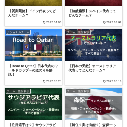
【質実剛健】ドイツ代表ってど
【無敵艦隊】スペイン代表って
んなチーム？
どんなチーム？
2022.04.03
2022.04.02
ナショナルチーム
チーム・監督解説
【Road to Qatar】日本代表のワ
【日本の天敵】オーストラリア
ールドカップへの道のりを解
代表ってどんなチーム？
説！
2022.03.24
2022.03.18
チーム・監督解説
チーム・監督解説
【注目選手は？】サウジアラビ
【解任？実は有能？】森保一っ