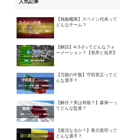
人気記事
【無敵艦隊】スペイン代表って
どんなチーム？
【解説】4-3-3ってどんなフォ
ーメーション？【長所と短所】
【万能の中盤】守田英正ってど
んな選手？
【解任？実は有能？】森保一っ
てどんな監督？
【復活なるか？】香川真司って
どんな選手？