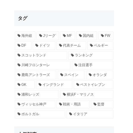
タグ
海外組
Jリーグ
MF
国内組
FW
DF
ドイツ
代表チーム
ベルギー
スコットランド
ランキング
川崎フロンターレ
注目選手
鹿島アントラーズ
スペイン
オランダ
GK
イングランド
ベストイレブン
浦和レッズ
横浜F・マリノス
ヴィッセル神戸
戦術・用語
監督
ポルトガル
イタリア